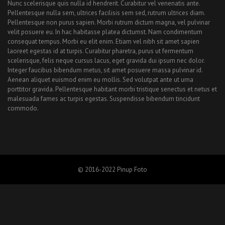
Nunc scelerisque quis nulla id hendrerit. Curabitur vel venenatis ante.
Pellentesque nulla sem, ultrices facilisis sem sed, rutrum ultrices diam.
Pellentesque non purus sapien. Morbi rutrum dictum magna, vel pulvinar
velit posuere eu. In hac habitasse platea dictumst. Nam condimentum
consequat tempus. Morbi eu elit enim. Etiam vel nibh sit amet sapien
laoreet egestas id at turpis. Curabitur pharetra, purus ut fermentum
scelerisque, felis neque cursus lacus, eget gravida dui ipsum nec dolor.
Integer faucibus bibendum metus, sit amet posuere massa pulvinar id.
Aenean aliquet euismod enim eu mollis. Sed volutpat ante ut urna
porttitor gravida. Pellentesque habitant morbi tristique senectus et netus et
malesuada fames ac turpis egestas. Suspendisse bibendum tincidunt
commodo.
© 2016-2022 Pinup Foto